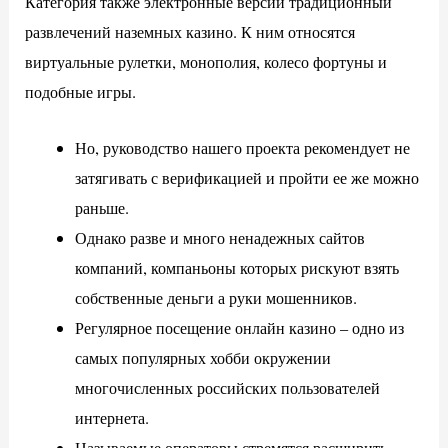
Категория также электронные версии традиционный
развлечений наземных казино. К ним относятся
виртуальные рулетки, монополия, колесо фортуны и
подобные игры.
Но, руководство нашего проекта рекомендует не
затягивать с верификацией и пройти ее же можно
раньше.
Однако разве и много ненадежных сайтов
компаний, компаньоны которых рискуют взять
собственные деньги а руки мошенников.
Регулярное посещение онлайн казино – одно из
самых популярных хобби окружении
многочисленных российских пользователей
интернета.
Называемые операторы стремятся расширить