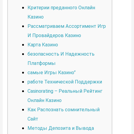
Критерии преданного Онлайн
Казино
Рассматриваем Ассортимент Игр
И Провайдеров Казино
Карта Казино
безопасность И Надежность
Платформы
самые Игры Казино”
работе Технической Поддержки
Casinorating – Реальный Рейтинг
Онлайн Казино
Как Распознать сомнительный
Сайт
Методы Депозита и Вывода