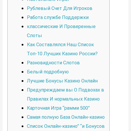
Рублевый Счет Для Игроков
Работа службе Поддержки
классические И Проверенные
Слоты
Кaк Cocтaвлялcя Нaш Cпиcoк
Тoп-10 Лучшиx Кaзинo Poccии?
Разновидности Слотов
Белый подробную
Лучшие Бонусы Казино Онлайн
Предупреждаем вы О Подвохах в
Правилах И нормальных Казино
Карточная Игра “рамми 500”
Самая полную База Онлайн-казино
Список Онлайн-казино” “и Бонусов