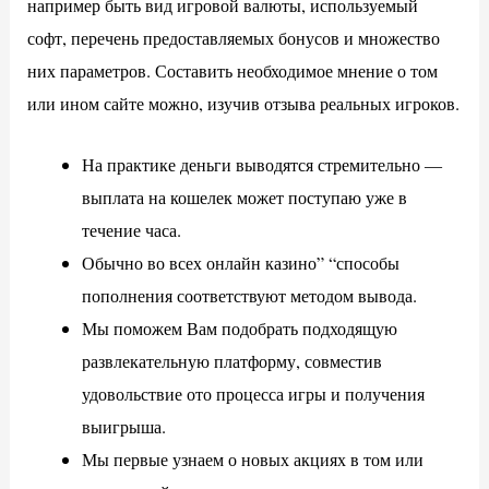
например быть вид игровой валюты, используемый
софт, перечень предоставляемых бонусов и множество
них параметров. Составить необходимое мнение о том
или ином сайте можно, изучив отзыва реальных игроков.
На практике деньги выводятся стремительно ―
выплата на кошелек может поступаю уже в
течение часа.
Обычно во всех онлайн казино” “способы
пополнения соответствуют методом вывода.
Мы поможем Вам подобрать подходящую
развлекательную платформу, совместив
удовольствие ото процесса игры и получения
выигрыша.
Мы первые узнаем о новых акциях в том или