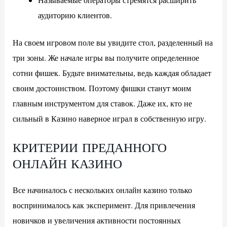
аудиторию клиентов.
На своем игровом поле вы увидите стол, разделенный на
три зоны. Же начале игры вы получите определенное
сотни фишек. Будьте внимательны, ведь каждая обладает
своим достоинством. Поэтому фишки станут моим
главным инструментом для ставок. Даже их, кто не
сильный в Казино наверное играл в собственную игру.
КРИТЕРИИ ПРЕДАННОГО
ОНЛАЙН КАЗИНО
Все начиналось с нескольких онлайн казино только
воспринималось как эксперимент. Для привлечения
новичков и увеличения активности постоянных