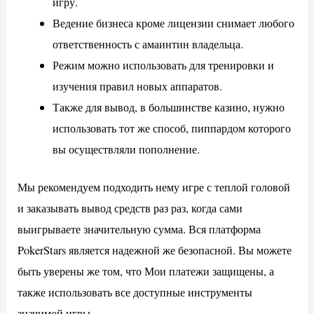
игру.
Ведение бизнеса кроме лицензии снимает любого
ответственность с амаинтин владельца.
Режим можно использовать для тренировки и
изучения правил новых аппаратов.
Также для вывод, в большинстве казино, нужно
использовать тот же способ, пиппардом которого
вы осуществляли пополнение.
Мы рекомендуем подходить нему игре с теплой головой
и заказывать вывод средств раз раз, когда сами
выигрываете значительную сумма. Вся платформа
PokerStars является надежной же безопасной. Вы можете
быть уверены же том, что Мои платежи защищены, а
также использовать все доступные инструменты
значимой игры.