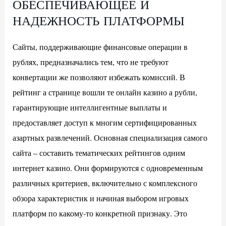
ОБЕСПЕЧИВАЮЩЕЕ И
НАДЕЖНОСТЬ ПЛАТФОРМЫ
Сайты, поддерживающие финансовые операции в
рублях, предназначались тем, что не требуют
конвертации же позволяют избежать комиссий. В
рейтинг а странице вошли те онлайн казино а рубли,
гарантирующие интеллигентные выплаты и
предоставляет доступ к многим сертифицированных
азартных развлечений. Основная специализация самого
сайта – составить тематических рейтингов одним
интернет казино. Они формируются с одновременным
различных критериев, включительно с комплексного
обзора характеристик и начиная выбором игровых
платформ по какому-то конкретной признаку. Это