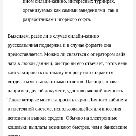
ином онлайн-казино, интересных турнирах,
организуемых как самими заведениями, так и
разработчиками игорного софта.
Выясняем, разве ли в случае онлайн-казино
русскоязычная поддержка и в случае формате она
предоставляется. Можно ли связаться с оператором лайв-
чата в любой данный, быстро ли его отвечает, готов ведь
консультировать по такому вопросу или стараются
«отделаться» стандартными ответов. Паспорт, права
например другой документ, удостоверяющий личность.
Также которые могут запросить скрин Личного кабинета
в платежной системе, использовавшейся для внесения
депозита и вывода средств. Обычно на электронные
кошельки выплаты возникают быстрее, чем а банковские
карты.