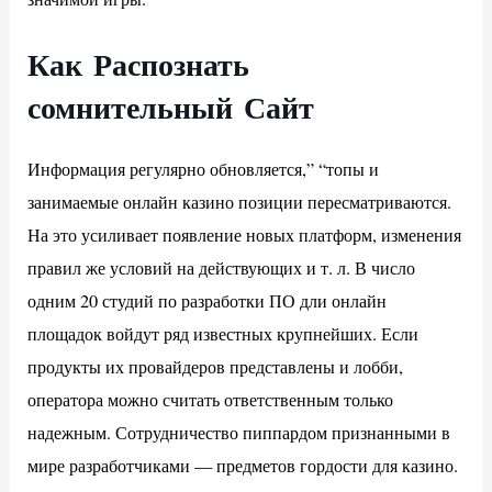
Как Распознать
сомнительный Сайт
Информация регулярно обновляется,” “топы и
занимаемые онлайн казино позиции пересматриваются.
На это усиливает появление новых платформ, изменения
правил же условий на действующих и т. л. В число
одним 20 студий по разработки ПО дли онлайн
площадок войдут ряд известных крупнейших. Если
продукты их провайдеров представлены и лобби,
оператора можно считать ответственным только
надежным. Сотрудничество пиппардом признанными в
мире разработчиками — предметов гордости для казино.