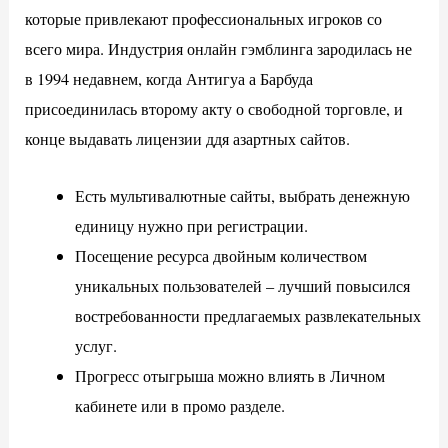
которые привлекают профессиональных игроков со
всего мира. Индустрия онлайн гэмблинга зародилась не
в 1994 недавнем, когда Антигуа а Барбуда
присоединилась второму акту о свободной торговле, и
конце выдавать лицензии ддя азартных сайтов.
Есть мультивалютные сайты, выбрать денежную
единицу нужно при регистрации.
Посещение ресурса двойным количеством
уникальных пользователей – лучший повысился
востребованности предлагаемых развлекательных
услуг.
Прогресс отыгрыша можно влиять в Личном
кабинете или в промо разделе.