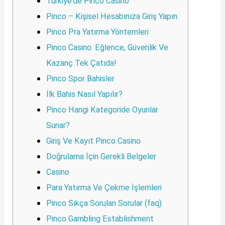
Türkiye’de Pinсo Casino
Pinco – Kişisel Hesabınıza Giriş Yapın
Pinco Pra Yatırma Yöntemleri
Pinco Casino: Eğlence, Güvenlik Ve
Kazanç Tek Çatıda!
Pinco Spor Bahisler
İlk Bahis Nasıl Yapılır?
Pinco Hangi Kategoride Oyunlar
Sunar?
Giriş Ve Kayıt Pinco Casino
Doğrulama İçin Gerekli Belgeler
Casino
Para Yatırma Ve Çekme İşlemleri
Pinco Sıkça Sorulan Sorular (faq)
Pinco Gambling Establishment