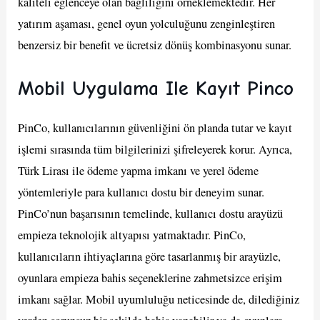
kaliteli eğlenceye olan bağlılığını örneklemektedir. Her
yatırım aşaması, genel oyun yolculuğunu zenginleştiren
benzersiz bir benefit ve ücretsiz dönüş kombinasyonu sunar.
Mobil Uygulama Ile Kayıt Pinco
PinCo, kullanıcılarının güvenliğini ön planda tutar ve kayıt
işlemi sırasında tüm bilgilerinizi şifreleyerek korur. Ayrıca,
Türk Lirası ile ödeme yapma imkanı ve yerel ödeme
yöntemleriyle para kullanıcı dostu bir deneyim sunar.
PinCo’nun başarısının temelinde, kullanıcı dostu arayüzü
empieza teknolojik altyapısı yatmaktadır. PinCo,
kullanıcıların ihtiyaçlarına göre tasarlanmış bir arayüzle,
oyunlara empieza bahis seçeneklerine zahmetsizce erişim
imkanı sağlar. Mobil uyumluluğu neticesinde de, dilediğiniz