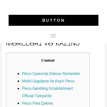
BUTTON
PINCO AZ GIRIŞ 2024
PINCO AZERBAYCAN
MAIN
MƏRCLƏRI VƏ KAZINO
MENU
Content
Pinco Casino’da Ödeme Yöntemleri
Mobil Uygulama Ile Kayıt Pinco
Pinco Gambling Establishment
Official Türkiye’de
Pinco Para Çekme