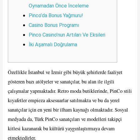
Oynamadan Önce İnceleme
Pinco’da Bonus Yağmuru!
Casino Bonus Programı
Pinco Casino’nun Artıları Ve Eksileri
İki Aşamalı Doğrulama
Özellikle İstanbul ve İzmir gibi büyük şehirlerde faaliyet
gösteren bazı atölyeler ve sanatçılar, bu alan ile ilgili
çalışmalar yapmaktadır. Retro moda butiklerinde, PinCo stili
kıyafetler empieza aksesuarlar satılmakta ve bu da yerel
sanatçılar için en yeni bir ilham kaynağı olmaktadır. Sosyal
medyada da, Türk PinCo sanatçıları ve modelleri takipçi
kitlesi kazanarak bu kültürü yaygınlaştırmaya devam
etmektedirler.