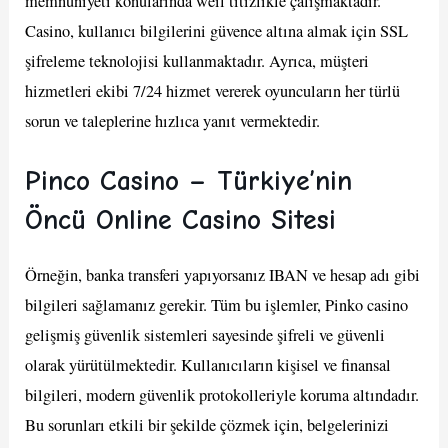
memnuniyeti konularında weil titizlikle çalışmaktadır.
Casino, kullanıcı bilgilerini güvence altına almak için SSL
şifreleme teknolojisi kullanmaktadır. Ayrıca, müşteri
hizmetleri ekibi 7/24 hizmet vererek oyuncuların her türlü
sorun ve taleplerine hızlıca yanıt vermektedir.
Pinco Casino – Türkiye’nin
Öncü Online Casino Sitesi
Örneğin, banka transferi yapıyorsanız IBAN ve hesap adı gibi
bilgileri sağlamanız gerekir. Tüm bu işlemler, Pinko casino
gelişmiş güvenlik sistemleri sayesinde şifreli ve güvenli
olarak yürütülmektedir. Kullanıcıların kişisel ve finansal
bilgileri, modern güvenlik protokolleriyle koruma altındadır.
Bu sorunları etkili bir şekilde çözmek için, belgelerinizi