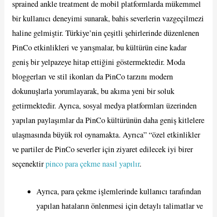
sprained ankle treatment de mobil platformlarda mükemmel
bir kullanıcı deneyimi sunarak, bahis severlerin vazgeçilmezi
haline gelmiştir. Türkiye’nin çeşitli şehirlerinde düzenlenen
PinCo etkinlikleri ve yarışmalar, bu kültürün eine kadar
geniş bir yelpazeye hitap ettiğini göstermektedir. Moda
bloggerları ve stil ikonları da PinCo tarzını modern
dokunuşlarla yorumlayarak, bu akıma yeni bir soluk
getirmektedir. Ayrıca, sosyal medya platformları üzerinden
yapılan paylaşımlar da PinCo kültürünün daha geniş kitlelere
ulaşmasında büyük rol oynamakta. Ayrıca” “özel etkinlikler
ve partiler de PinCo severler için ziyaret edilecek iyi birer
seçenektir
pinco para çekme nasıl yapılır
.
Ayrıca, para çekme işlemlerinde kullanıcı tarafından
yapılan hataların önlenmesi için detaylı talimatlar ve