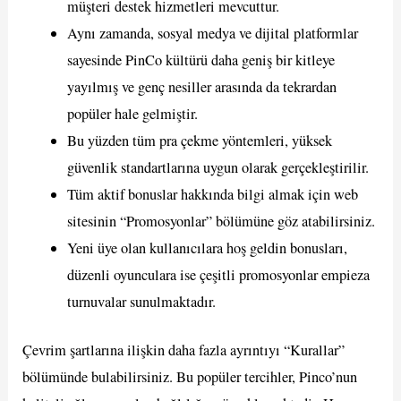
müşteri destek hizmetleri mevcuttur.
Aynı zamanda, sosyal medya ve dijital platformlar
sayesinde PinCo kültürü daha geniş bir kitleye
yayılmış ve genç nesiller arasında da tekrardan
popüler hale gelmiştir.
Bu yüzden tüm pra çekme yöntemleri, yüksek
güvenlik standartlarına uygun olarak gerçekleştirilir.
Tüm aktif bonuslar hakkında bilgi almak için web
sitesinin “Promosyonlar” bölümüne göz atabilirsiniz.
Yeni üye olan kullanıcılara hoş geldin bonusları,
düzenli oyunculara ise çeşitli promosyonlar empieza
turnuvalar sunulmaktadır.
Çevrim şartlarına ilişkin daha fazla ayrıntıyı “Kurallar”
bölümünde bulabilirsiniz. Bu popüler tercihler, Pinco’nun