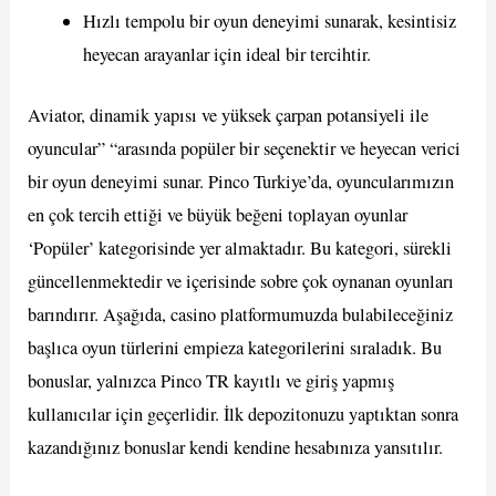
Hızlı tempolu bir oyun deneyimi sunarak, kesintisiz
heyecan arayanlar için ideal bir tercihtir.
Aviator, dinamik yapısı ve yüksek çarpan potansiyeli ile
oyuncular” “arasında popüler bir seçenektir ve heyecan verici
bir oyun deneyimi sunar. Pinco Turkiye’da, oyuncularımızın
en çok tercih ettiği ve büyük beğeni toplayan oyunlar
‘Popüler’ kategorisinde yer almaktadır. Bu kategori, sürekli
güncellenmektedir ve içerisinde sobre çok oynanan oyunları
barındırır. Aşağıda, casino platformumuzda bulabileceğiniz
başlıca oyun türlerini empieza kategorilerini sıraladık. Bu
bonuslar, yalnızca Pinco TR kayıtlı ve giriş yapmış
kullanıcılar için geçerlidir. İlk depozitonuzu yaptıktan sonra
kazandığınız bonuslar kendi kendine hesabınıza yansıtılır.