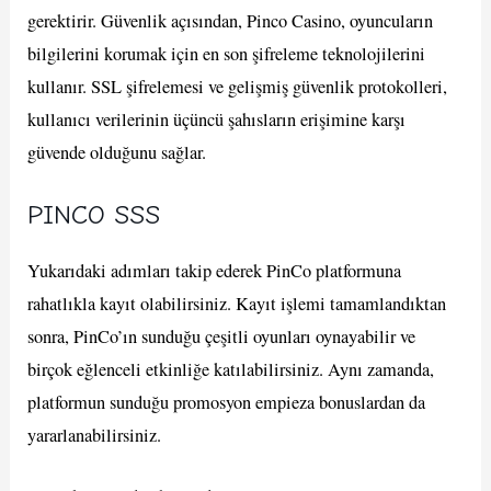
gerektirir. Güvenlik açısından, Pinco Casino, oyuncuların
bilgilerini korumak için en son şifreleme teknolojilerini
kullanır. SSL şifrelemesi ve gelişmiş güvenlik protokolleri,
kullanıcı verilerinin üçüncü şahısların erişimine karşı
güvende olduğunu sağlar.
PINCO SSS
Yukarıdaki adımları takip ederek PinCo platformuna
rahatlıkla kayıt olabilirsiniz. Kayıt işlemi tamamlandıktan
sonra, PinCo’ın sunduğu çeşitli oyunları oynayabilir ve
birçok eğlenceli etkinliğe katılabilirsiniz. Aynı zamanda,
platformun sunduğu promosyon empieza bonuslardan da
yararlanabilirsiniz.