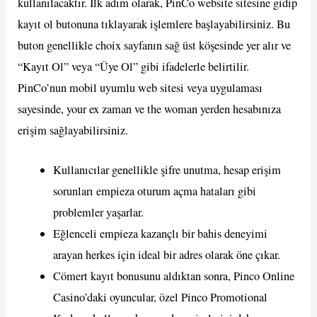
kullanılacaktır. İlk adım olarak, PinCo website sitesine gidip
kayıt ol butonuna tıklayarak işlemlere başlayabilirsiniz. Bu
buton genellikle choix sayfanın sağ üst köşesinde yer alır ve
“Kayıt Ol” veya “Üye Ol” gibi ifadelerle belirtilir.
PinCo’nun mobil uyumlu web sitesi veya uygulaması
sayesinde, your ex zaman ve the woman yerden hesabınıza
erişim sağlayabilirsiniz.
Kullanıcılar genellikle şifre unutma, hesap erişim
sorunları empieza oturum açma hataları gibi
problemler yaşarlar.
Eğlenceli empieza kazançlı bir bahis deneyimi
arayan herkes için ideal bir adres olarak öne çıkar.
Cömert kayıt bonusunu aldıktan sonra, Pinco Online
Casino’daki oyuncular, özel Pinco Promotional