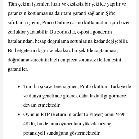
Tüm çekim işlemleri hızlı ve eksiksiz bir şekilde yapılır ve
paranızın korunmasına dair tam garanti sağlanır. Şifre
sıfırlama işlemi, Pinco Online casino kullanıcıları için bazen
zorluklar yaratabilir. Bu zorluklar, e-posta gönderim
hatalarından, hesap doğrulama sorunlarına kadar değişebilir.
Bu belgelerin doğru ve eksiksiz bir şekilde sağlanması,
doğrulama sürecinin hızlı empieza sorunsuz ilerlemesini
garantiler.
Tüm bu şikayetlere rağmen, PinCo kültürü Türkiye’de
ve dünya genelinde giderek daha fazla ilgi görmeye
devam etmektedir.
Oyunun RTP (Return in order to Player) oranı %96,
48’dir, bu de uma oyunculara yüksek kazanç
potansiyeli sunduğunu göstermektedir.