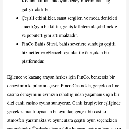
Kodunu kullanarak oyun deneyimlerini daha ag
geliştirebilirler.
Çeşitli etkinlikler, sanat sergileri ve moda defileleri
aracılığıyla bu kültür, geniş kitlelere ulaşabilmekte
ve popülerliğini artırmaktadır.
PinCo Bahis Sitesi, bahis severlere sunduğu çeşitli
hizmetler ve eğlenceli oyunlar ile öne çıkan bir
platformdur.
Eğlence ve kazanç arayan herkes için PinCo, benzersiz bir
deneyimin kapılarını açıyor. Pinco Casino’da, gerçek on line
casino deneyimini evinizin rahatlığından yaşamanız için bir
dizi canlı casino oyunu sunuyoruz. Canlı krupiyeler eşliğinde
gerçek zamanlı oynanan bu oyunlar, gerçek bir casino
atmosferi yaratmakta ve oyunculara çeşitli oyun seçenekleri
sunmaktadır. Üyelerine hoş geldin bonusu, yatırım bonusu ve