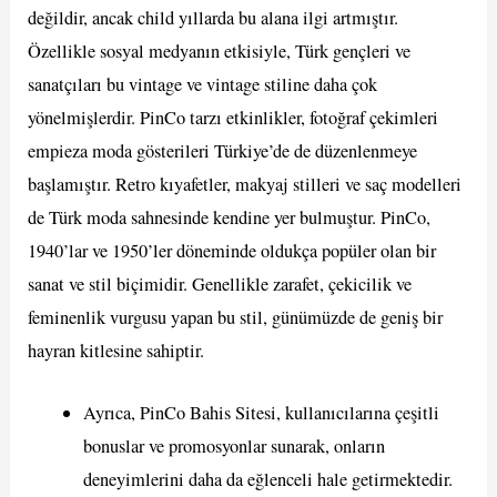
değildir, ancak child yıllarda bu alana ilgi artmıştır.
Özellikle sosyal medyanın etkisiyle, Türk gençleri ve
sanatçıları bu vintage ve vintage stiline daha çok
yönelmişlerdir. PinCo tarzı etkinlikler, fotoğraf çekimleri
empieza moda gösterileri Türkiye’de de düzenlenmeye
başlamıştır. Retro kıyafetler, makyaj stilleri ve saç modelleri
de Türk moda sahnesinde kendine yer bulmuştur. PinCo,
1940’lar ve 1950’ler döneminde oldukça popüler olan bir
sanat ve stil biçimidir. Genellikle zarafet, çekicilik ve
feminenlik vurgusu yapan bu stil, günümüzde de geniş bir
hayran kitlesine sahiptir.
Ayrıca, PinCo Bahis Sitesi, kullanıcılarına çeşitli
bonuslar ve promosyonlar sunarak, onların
deneyimlerini daha da eğlenceli hale getirmektedir.