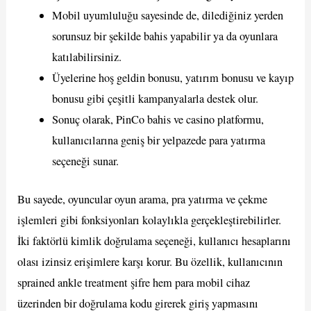
Mobil uyumluluğu sayesinde de, dilediğiniz yerden
sorunsuz bir şekilde bahis yapabilir ya da oyunlara
katılabilirsiniz.
Üyelerine hoş geldin bonusu, yatırım bonusu ve kayıp
bonusu gibi çeşitli kampanyalarla destek olur.
Sonuç olarak, PinCo bahis ve casino platformu,
kullanıcılarına geniş bir yelpazede para yatırma
seçeneği sunar.
Bu sayede, oyuncular oyun arama, pra yatırma ve çekme
işlemleri gibi fonksiyonları kolaylıkla gerçekleştirebilirler.
İki faktörlü kimlik doğrulama seçeneği, kullanıcı hesaplarını
olası izinsiz erişimlere karşı korur. Bu özellik, kullanıcının
sprained ankle treatment şifre hem para mobil cihaz
üzerinden bir doğrulama kodu girerek giriş yapmasını