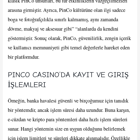
klasik PinCo unsurları, bu tür etkinliklerin vazgeçilmezleri
arasına girmiştir. Ayrıca, PinCo kültürüne olan ilgi sadece
boga ve fotoğrafçılıkla sınırlı kalmamış, aynı zamanda
dövme, makyaj ve aksesuar gibi” “alanlarda da kendini
göstermiştir. Sonuç olarak, PinCo, güvenilirlik, zengin içerik
ve kullanıcı memnuniyeti gibi temel değerlerle hareket eden
bir platformdur.
PINCO CASINO’DA KAYIT VE GIRIŞ
İŞLEMLERI
Örneğin, banka havalesi güvenli ve birçoğumuz için tanıdık
bir yöntemdir, ancak işlem süresi daha uzundur. Buna karşın,
e-cüzdan ve kripto para yöntemleri daha hızlı işlem süreleri
sunar. Hangi yöntemin size en uygun olduğunu belirlemek
için işlem limitleri ve süreleri dikkate alınmalıdır. Özellikle