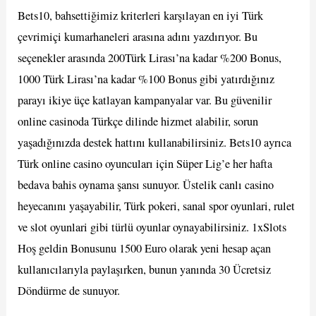
Bets10, bahsettiğimiz kriterleri karşılayan en iyi Türk
çevrimiçi kumarhaneleri arasına adını yazdırıyor. Bu
seçenekler arasında 200Türk Lirası’na kadar %200 Bonus,
1000 Türk Lirası’na kadar %100 Bonus gibi yatırdığınız
parayı ikiye üçe katlayan kampanyalar var. Bu güvenilir
online casinoda Türkçe dilinde hizmet alabilir, sorun
yaşadığınızda destek hattını kullanabilirsiniz. Bets10 ayrıca
Türk online casino oyuncuları için Süper Lig’e her hafta
bedava bahis oynama şansı sunuyor. Üstelik canlı casino
heyecanını yaşayabilir, Türk pokeri, sanal spor oyunlari, rulet
ve slot oyunlari gibi türlü oyunlar oynayabilirsiniz. 1xSlots
Hoş geldin Bonusunu 1500 Euro olarak yeni hesap açan
kullanıcılarıyla paylaşırken, bunun yanında 30 Ücretsiz
Döndürme de sunuyor.