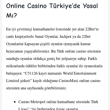
Online Casino Türkiye’de Yasal
Mı?
En iyi çevrimiçi kumarhaneler listesinde yer alan 22Bet’te
canlı krupiyelerle Sanal Oyunlar, Jackpot ya da 22bet
Oyunlarini kapsayan çeşitli oyunlar oynayarak kumar
heyecanını yaşayabilirsiniz. Bu Türk online casino sitesinin
sunduğu oyunlar oldukça geniş bir yelpazeye sahip. Farklı
miktarlarda ödüller birbirinden farklı oyunlar ile oyuncularla
buluşuyor. “C51126 kayıt numaralı World Entertainment
Limited şirketi” kaydı olduğunu CasinoMaxi online casino
sitesinin ana sayfasında görebilirsiniz.
Casino Metropol online kumarhane sitesinde Türk
Lirası” “ile birbirinden ilginç oyunlar