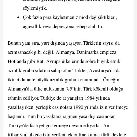
söylemiştik.
Çok fazla para kaybetmeniz mod değişiklikleri,
agresiflik veya depresyona sebep olabilir.
Bunun yanı sıra, yurt dışında yaşayan Türklerin sayısı da
azımsanacak gibi değil. Almanya, Danimarka empieza
Hollanda gibi Batı Avrupa ülkelerinde sobre büyük etnik
azınlık grubu sıfatına sahip olan Türkler, Avusturya’da da
ikinci durante büyük azınlık grubu konumunda. Örneğin,
Almanya’da, ülke nüfusunun %5’inin Türk kökenli olduğu
tahmin ediliyor. Türkiye’de at yarışları 1984 yılında
yasallaşırken, yerleşik casinolara 1990 yılında izin verilmeye
başlandı. Tüm bu yasaklara rağmen yasa dışı casinolar
Türkiye’de faaliyet göstermeye devam ediyorlar. An
itibarıyla, ülkede izin verilen tek online kumar türü, devlete