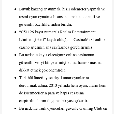
Büyük kazançlar sunmak, hızlı ödemeler yapmak ve
resmi oyun oynatma lisansı sunmak en önemli ve
güvenilir özelliklerinden biridir.
“C51126 kayıt numaralı Realm Entertainment
Limited şirketi” kaydı olduğunu CasinoMaxi online
casino sitesinin ana sayfasında görebilirsiniz.
Bu nedenle kayıt olacağınız online casinonun
güvenilir ve iyi bir çevrimiçi kumarhane olmasına
dikkat etmek çok önemlidir.
Türk hükümeti, yasa dışı kumar oyunlarını
durdurmak adına, 2013 yılında hem oyuncuların hem
de işletmecilerin para ve hapis cezasına
çarptırılmalarını öngören bir yasa çıkarttı.
Bu nedenle Türk oyuncuları güvenle Gaming Club on