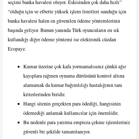
seçimi banka havalesi oluyor. Eskisinden çok daha hızlı”
“olduğu için ve elbette yüksek işlem limitleri sunduğu için
banka havalesi halen en güvenilen ödeme yöntemlerinin
başında geliyor. Bunun yanında Türk oyuncuların en sık
kullandığı diğer ödeme yöntemi ise elektronik cüzdan
Ecopayz.
Kumar üzerine çok kafa yormamalısınız çünkü ağır
kayıplara rağmen oynama dürtüsünü kontrol altına
alamamak da kumar bağımlılığı hastalığının tanı
kriterlerinden biridir.
Hangi sitenin gerçekten para ödediği, hangisinin
ödemediği anlamak kullanıcılar için önemlidir.
Bu nedenle para yatırma empieza çekme işlemleriniz
güvenli bir şekilde tamamlanıyor.