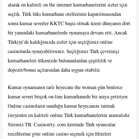
alarak en kaliteli on the internet kumarhanelerini sizler için
seçtik. Türk lüks kumarhane otellerinin kapatılmasından
sonra kumar severler KKTC başta olmak üzere dünyanın dört
bir yanındaki kumarhanelerde oynamaya devam etti. Ancak
Türkiye’de kaldığınızda sizler için seçtiğimiz online
casinolarda oynayabilirsiniz. Seçtiğimiz Türk çevrimiçi
kumarhaneleri ülkenizde bulunanlardan çeşitlilik ve
depozit/bonus açılarından daha uygun olabilir.
Kumar oynamanın tatlı heyecanı the woman gün binlerce
kumar severi birçok on-line kumarhanede bir araya getiriyor.
Online casinoların sunduğu kumar heyecanını tatmak
isteyenler en kaliteli online Türk kumarhanelerini aramalıdır.
Sitemiz TR. Casinority. com üzerinde Türk oyuncular
tercihlerine göre online casino seçmek için filtreleri