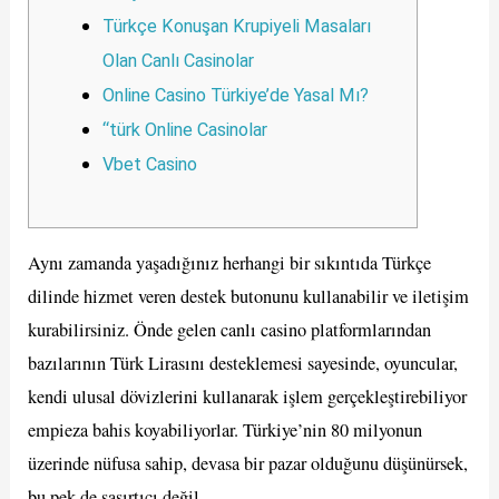
Türkçe Konuşan Krupiyeli Masaları
Olan Canlı Casinolar
Online Casino Türkiye’de Yasal Mı?
“türk Online Casinolar
Vbet Casino
Aynı zamanda yaşadığınız herhangi bir sıkıntıda Türkçe
dilinde hizmet veren destek butonunu kullanabilir ve iletişim
kurabilirsiniz. Önde gelen canlı casino platformlarından
bazılarının Türk Lirasını desteklemesi sayesinde, oyuncular,
kendi ulusal dövizlerini kullanarak işlem gerçekleştirebiliyor
empieza bahis koyabiliyorlar. Türkiye’nin 80 milyonun
üzerinde nüfusa sahip, devasa bir pazar olduğunu düşünürsek,
bu pek de şaşırtıcı değil.