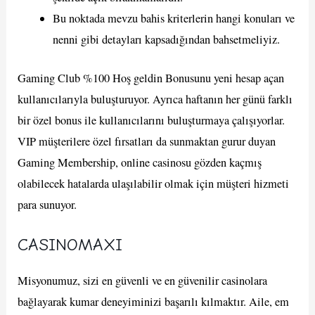
Bu noktada mevzu bahis kriterlerin hangi konuları ve
nenni gibi detayları kapsadığından bahsetmeliyiz.
Gaming Club %100 Hoş geldin Bonusunu yeni hesap açan
kullanıcılarıyla buluşturuyor. Ayrıca haftanın her günü farklı
bir özel bonus ile kullanıcılarını buluşturmaya çalışıyorlar.
VIP müşterilere özel fırsatları da sunmaktan gurur duyan
Gaming Membership, online casinosu gözden kaçmış
olabilecek hatalarda ulaşılabilir olmak için müşteri hizmeti
para sunuyor.
CASINOMAXI
Misyonumuz, sizi en güvenli ve en güvenilir casinolara
bağlayarak kumar deneyiminizi başarılı kılmaktır. Aile, em