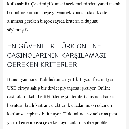
kullanabilir. Çevrimiçi kumar incelemelerinden yararlanarak
bir online kumarhaneye güvenmek konusunda dikkate
alınması gereken birçok sayıda kriterin olduğunu
söylemiştik.
EN GÜVENILIR TÜRK ONLINE
CASINOLARININ KARŞILAMASI
GEREKEN KRITERLER
Bunun yanı sıra, Türk hükümeti yıllık 1, your five milyar
USD ciroya sahip bir devlet piyangosu işletiyor. Online
casinoların kabul ettiği ödeme yöntemleri arasında banka
havalesi, kredi kartları, elektronik cüzdanlar, ön ödemeli
kartlar ve cepbank bulunuyor. Türk online casinolarına para
yatırırken empieza çekerken oyuncuların sobre popüler