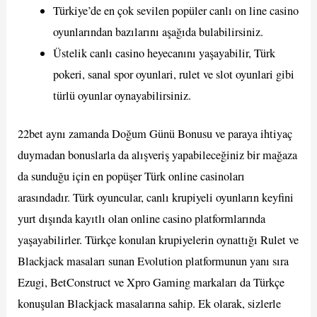
Türkiye’de en çok sevilen popüler canlı on line casino
oyunlarından bazılarını aşağıda bulabilirsiniz.
Üstelik canlı casino heyecanını yaşayabilir, Türk
pokeri, sanal spor oyunlari, rulet ve slot oyunlari gibi
türlü oyunlar oynayabilirsiniz.
22bet aynı zamanda Doğum Günü Bonusu ve paraya ihtiyaç
duymadan bonuslarla da alışveriş yapabileceğiniz bir mağaza
da sunduğu için en popüşer Türk online casinoları
arasındadır. Türk oyuncular, canlı krupiyeli oyunların keyfini
yurt dışında kayıtlı olan online casino platformlarında
yaşayabilirler. Türkçe konulan krupiyelerin oynattığı Rulet ve
Blackjack masaları sunan Evolution platformunun yanı sıra
Ezugi, BetConstruct ve Xpro Gaming markaları da Türkçe
konuşulan Blackjack masalarına sahip. Ek olarak, sizlerle