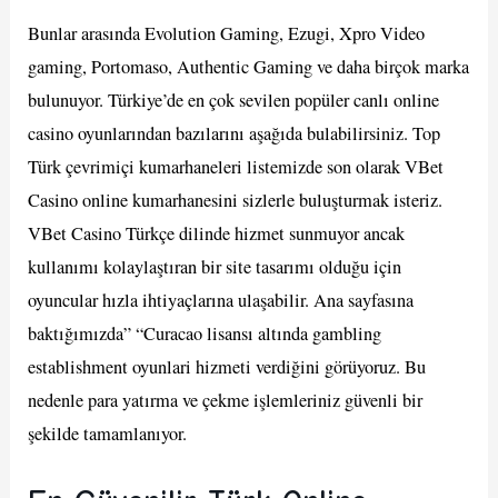
Bunlar arasında Evolution Gaming, Ezugi, Xpro Video
gaming, Portomaso, Authentic Gaming ve daha birçok marka
bulunuyor. Türkiye’de en çok sevilen popüler canlı online
casino oyunlarından bazılarını aşağıda bulabilirsiniz. Top
Türk çevrimiçi kumarhaneleri listemizde son olarak VBet
Casino online kumarhanesini sizlerle buluşturmak isteriz.
VBet Casino Türkçe dilinde hizmet sunmuyor ancak
kullanımı kolaylaştıran bir site tasarımı olduğu için
oyuncular hızla ihtiyaçlarına ulaşabilir. Ana sayfasına
baktığımızda” “Curacao lisansı altında gambling
establishment oyunlari hizmeti verdiğini görüyoruz. Bu
nedenle para yatırma ve çekme işlemleriniz güvenli bir
şekilde tamamlanıyor.