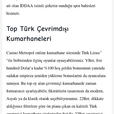
ait olan İDDAA isimli şirketin sunduğu spor bahisleri
hizmeti.
Top Türk Çevrimdışı
Kumarhaneleri
Casino Metropol online kumarhane sitesinde Türk Lirası”
“ile birbirinden ilginç oyunlar oynayabilirsiniz. VBet, five
hundred Dolar’a kadar %100 hoş geldin bonusunun yanında
sadakat empieza yeniden yükleme bonuslarini da oyunculara
sunuyor. Bu top oy alan çevrimiçi kumarhanede zaman
formatınızı ayarlayabilir, fikstürlerin tasarımını da modern,
Asyalı ya da klasik olarak seçebiliyorsunuz. 22Bet, dikkate
aldığımız filtrelere göre ön plana çıkan en kaliteli Türk
çevrimiçi kumarhane sitelerinden biridir. 22Bet çevirimiçi